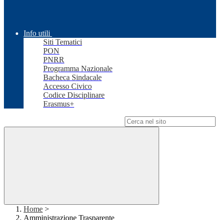
Info utili
Siti Tematici
PON
PNRR
Programma Nazionale
Bacheca Sindacale
Accesso Civico
Codice Disciplinare
Erasmus+
Campo di ricerca per le pagine del sito
Home
>
Amministrazione Trasparente