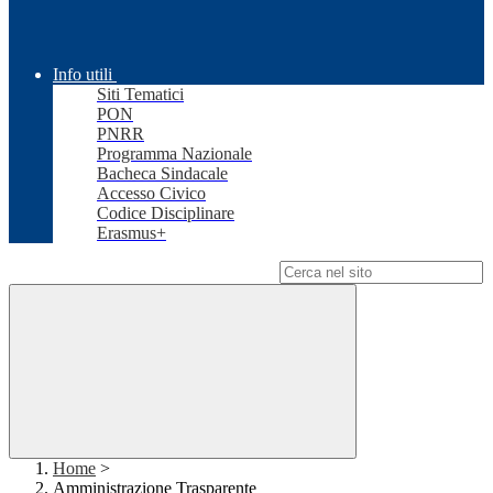
Info utili
Siti Tematici
PON
PNRR
Programma Nazionale
Bacheca Sindacale
Accesso Civico
Codice Disciplinare
Erasmus+
Campo di ricerca per le pagine del sito
Home
>
Amministrazione Trasparente