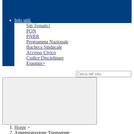
Info utili
Siti Tematici
PON
PNRR
Programma Nazionale
Bacheca Sindacale
Accesso Civico
Codice Disciplinare
Erasmus+
Campo di ricerca per le pagine del sito
Home
>
Amministrazione Trasparente