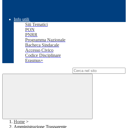
Info utili
Siti Tematici
PON
PNRR
Programma Nazionale
Bacheca Sindacale
Accesso Civico
Codice Disciplinare
Erasmus+
Campo di ricerca per le pagine del sito
Home
>
Amministrazione Trasparente