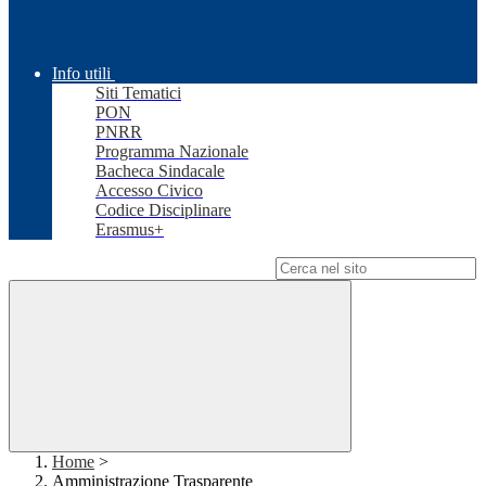
Info utili
Siti Tematici
PON
PNRR
Programma Nazionale
Bacheca Sindacale
Accesso Civico
Codice Disciplinare
Erasmus+
Campo di ricerca per le pagine del sito
Home
>
Amministrazione Trasparente