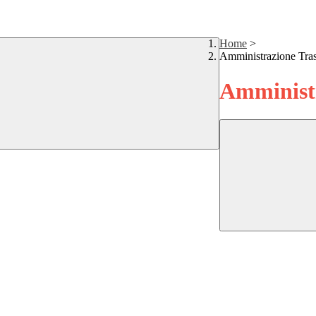
Home
>
Amministrazione Tra
Amministr