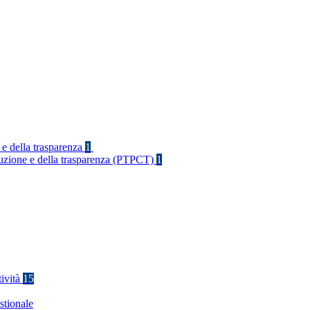
 e della trasparenza
1
rruzione e della trasparenza (PTPCT)
1
tività
15
stionale