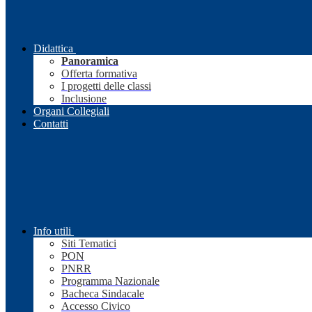
Didattica
Panoramica
Offerta formativa
I progetti delle classi
Inclusione
Organi Collegiali
Contatti
Info utili
Siti Tematici
PON
PNRR
Programma Nazionale
Bacheca Sindacale
Accesso Civico