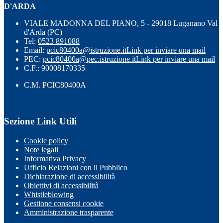
D'ARDA
VIALE MADONNA DEL PIANO, 5 - 29018 Luganano Val
d'Arda (PC)
Tel:
0523 891088
Email:
pcic80400a@istruzione.it
Link per inviare una mail
PEC:
pcic80400a@pec.istruzione.it
Link per inviare una mail
C.F.: 90008170335
C.M. PCIC80400A
Sezione Link Utili
Cookie policy
Note legali
Informativa Privacy
Ufficio Relazioni con il Pubblico
Dichiarazione di accessibilità
Obiettivi di accessibilità
Whistleblowing
Gestione consensi cookie
Amministrazione trasparente