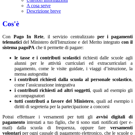
Ulteriori informazioni
A cosa serve
Descrizione breve
Cos'è
Con
Pago In Rete
, il servizio centralizzato
per i pagamenti
telematici
del Ministero dell'Istruzione e del Merito integrato
con il
sistema pagoPA
che ti permette di pagare:
le tasse e i contributi scolastici
richiesti dalle scuole agli
alunni per le attività curriculari ed extracurriculari a
pagamento, come le visite guidate, i viaggi d’istruzione, la
mensa autogestita
i contributi richiesti dalla scuola al personale scolastico
,
come l’assicurazione integrativa
i contributi richiesti ad altri soggetti
, quali ad esempio gli
accompagnatori
tutti contributi a favore del Ministero
, quali ad esempio i
diritti di segreteria per la partecipazione a concorsi
Potrai effettuare i versamenti per tutti gli
avvisi digitali di
pagamento
intestati a tuo figlio, che ti sono stati notificati (per e-
mail) dalla scuola di frequenza, oppure fare
versamenti
volontari
per ogni causale di pagamento elettronico, che le scuole o