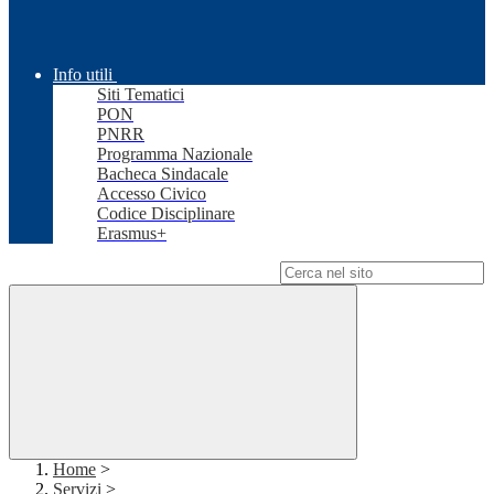
Info utili
Siti Tematici
PON
PNRR
Programma Nazionale
Bacheca Sindacale
Accesso Civico
Codice Disciplinare
Erasmus+
Campo di ricerca per le pagine del sito
Home
>
Servizi
>