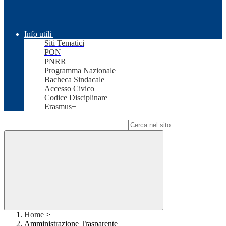
Info utili
Siti Tematici
PON
PNRR
Programma Nazionale
Bacheca Sindacale
Accesso Civico
Codice Disciplinare
Erasmus+
Campo di ricerca per le pagine del sito
Home
>
Amministrazione Trasparente