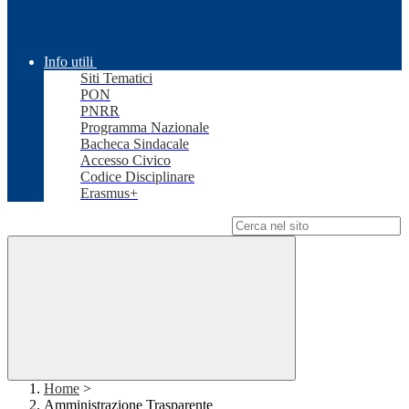
Info utili
Siti Tematici
PON
PNRR
Programma Nazionale
Bacheca Sindacale
Accesso Civico
Codice Disciplinare
Erasmus+
Campo di ricerca per le pagine del sito
Home
>
Amministrazione Trasparente