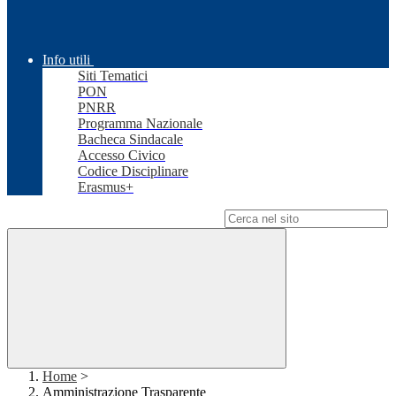
Info utili
Siti Tematici
PON
PNRR
Programma Nazionale
Bacheca Sindacale
Accesso Civico
Codice Disciplinare
Erasmus+
Campo di ricerca per le pagine del sito
Home
>
Amministrazione Trasparente