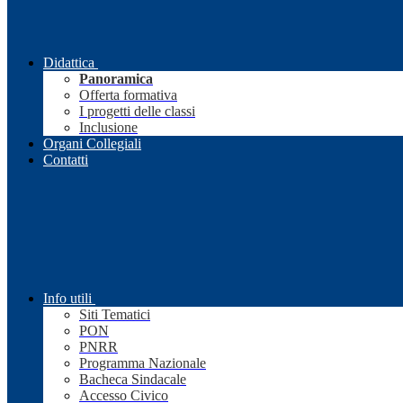
Didattica
Panoramica
Offerta formativa
I progetti delle classi
Inclusione
Organi Collegiali
Contatti
Info utili
Siti Tematici
PON
PNRR
Programma Nazionale
Bacheca Sindacale
Accesso Civico