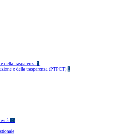
 e della trasparenza
1
rruzione e della trasparenza (PTPCT)
1
tività
15
stionale