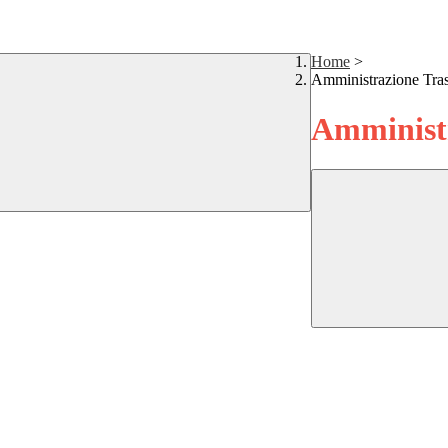
Home
>
Amministrazione Tra
Amministr