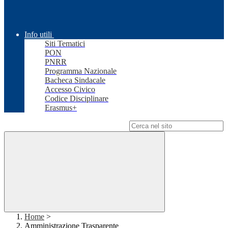
Info utili
Siti Tematici
PON
PNRR
Programma Nazionale
Bacheca Sindacale
Accesso Civico
Codice Disciplinare
Erasmus+
Campo di ricerca per le pagine del sito
Home
>
Amministrazione Trasparente