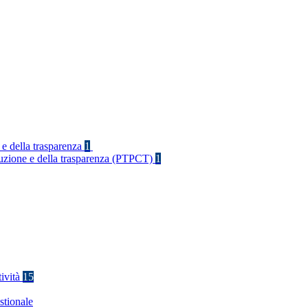
 e della trasparenza
1
rruzione e della trasparenza (PTPCT)
1
tività
15
stionale