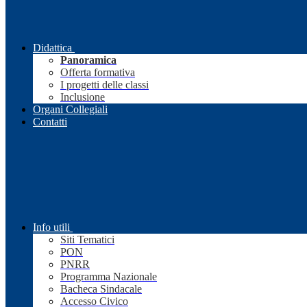
Didattica
Panoramica
Offerta formativa
I progetti delle classi
Inclusione
Organi Collegiali
Contatti
Info utili
Siti Tematici
PON
PNRR
Programma Nazionale
Bacheca Sindacale
Accesso Civico