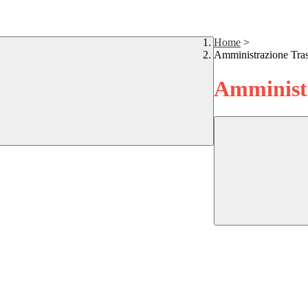
Home
>
Amministrazione Tra
Amministr