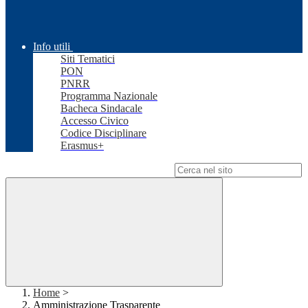
Info utili
Siti Tematici
PON
PNRR
Programma Nazionale
Bacheca Sindacale
Accesso Civico
Codice Disciplinare
Erasmus+
Campo di ricerca per le pagine del sito
Home
>
Amministrazione Trasparente