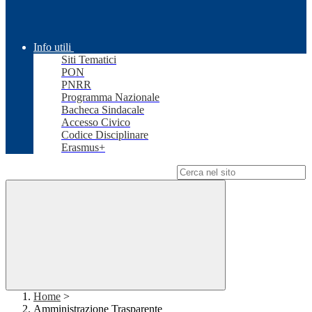
Info utili
Siti Tematici
PON
PNRR
Programma Nazionale
Bacheca Sindacale
Accesso Civico
Codice Disciplinare
Erasmus+
Campo di ricerca per le pagine del sito
Home
>
Amministrazione Trasparente