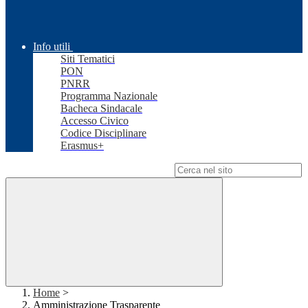
Info utili
Siti Tematici
PON
PNRR
Programma Nazionale
Bacheca Sindacale
Accesso Civico
Codice Disciplinare
Erasmus+
Campo di ricerca per le pagine del sito
Home
>
Amministrazione Trasparente