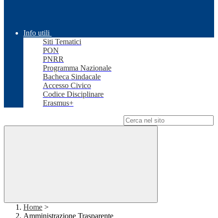
Info utili
Siti Tematici
PON
PNRR
Programma Nazionale
Bacheca Sindacale
Accesso Civico
Codice Disciplinare
Erasmus+
Campo di ricerca per le pagine del sito
Home
>
Amministrazione Trasparente