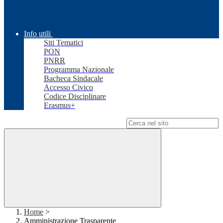
Info utili
Siti Tematici
PON
PNRR
Programma Nazionale
Bacheca Sindacale
Accesso Civico
Codice Disciplinare
Erasmus+
Campo di ricerca per le pagine del sito
Home
>
Amministrazione Trasparente