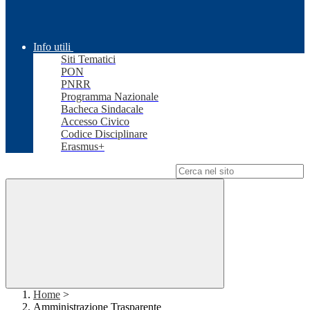
Info utili
Siti Tematici
PON
PNRR
Programma Nazionale
Bacheca Sindacale
Accesso Civico
Codice Disciplinare
Erasmus+
Campo di ricerca per le pagine del sito
Home
>
Amministrazione Trasparente