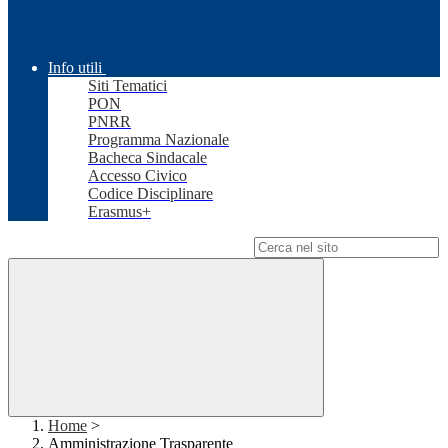
Info utili
Siti Tematici
PON
PNRR
Programma Nazionale
Bacheca Sindacale
Accesso Civico
Codice Disciplinare
Erasmus+
Campo di ricerca per le pagine del sito
Home
>
Amministrazione Trasparente