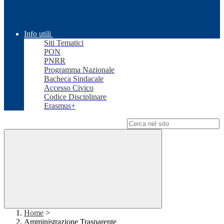
Info utili
Siti Tematici
PON
PNRR
Programma Nazionale
Bacheca Sindacale
Accesso Civico
Codice Disciplinare
Erasmus+
Campo di ricerca per le pagine del sito
Home
>
Amministrazione Trasparente