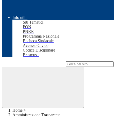
Info utili
Siti Tematici
PON
PNRR
Programma Nazionale
Bacheca Sindacale
Accesso Civico
Codice Disciplinare
Erasmus+
Campo di ricerca per le pagine del sito
Home
>
Amministrazione Trasparente