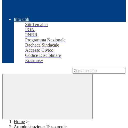
Info utili
Siti Tematici
PON
PNRR
Programma Nazionale
Bacheca Sindacale
Accesso Civico
Codice Disciplinare
Erasmus+
Campo di ricerca per le pagine del sito
Home
>
Amministrazione Trasparente